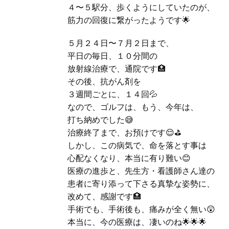
４〜５駅分、歩くようにしていたのが、
筋力の回復に繋がったようです🌟
５月２４日〜７月２日まで、
平日の毎日、１０分間の
放射線治療で、通院です🏥
その後、抗がん剤を
３週間ごとに、１４回💦
なので、ゴルフは、もう、今年は、
打ち納めでした😅
治療終了まで、お預けです😌⛳
しかし、この病気で、命を落とす事は
心配なくなり、本当に有り難い😊
医療の進歩と、先生方・看護師さん達の
患者に寄り添って下さる真摯な姿勢に、
改めて、感謝です🏥
手術でも、手術後も、痛みが全く無い😲
本当に、今の医療は、凄いのね🌟🌟🌟