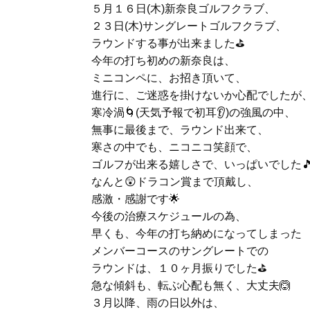
５月１６日(木)新奈良ゴルフクラブ、
２３日(木)サングレートゴルフクラブ、
ラウンドする事が出来ました⛳
今年の打ち初めの新奈良は、
ミニコンペに、お招き頂いて、
進行に、ご迷惑を掛けないか心配でしたが
寒冷渦🌀(天気予報で初耳👂)の強風の中、
無事に最後まで、ラウンド出来て、
寒さの中でも、ニコニコ笑顔で、
ゴルフが出来る嬉しさで、いっぱいでした
なんと😲ドラコン賞まで頂戴し、
感激・感謝です🌟
今後の治療スケジュールの為、
早くも、今年の打ち納めになってしまった
メンバーコースのサングレートでの
ラウンドは、１０ヶ月振りでした⛳
急な傾斜も、転ぶ心配も無く、大丈夫🙆
３月以降、雨の日以外は、