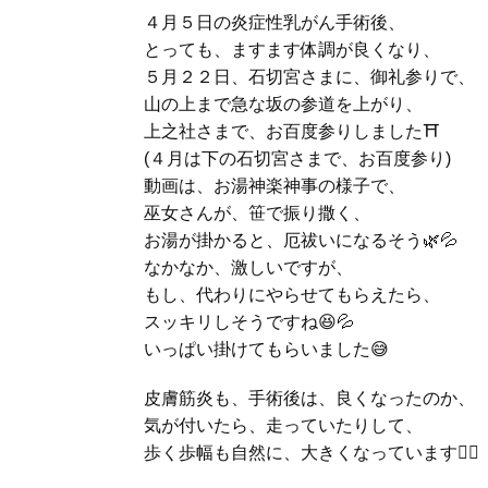
４月５日の炎症性乳がん手術後、
とっても、ますます体調が良くなり、
５月２２日、石切宮さまに、御礼参りで、
山の上まで急な坂の参道を上がり、
上之社さまで、お百度参りしました⛩
(４月は下の石切宮さまで、お百度参り)
動画は、お湯神楽神事の様子で、
巫女さんが、笹で振り撒く、
お湯が掛かると、厄祓いになるそう🌿💦
なかなか、激しいですが、
もし、代わりにやらせてもらえたら、
スッキリしそうですね😆💦
いっぱい掛けてもらいました😅
皮膚筋炎も、手術後は、良くなったのか、
気が付いたら、走っていたりして、
歩く歩幅も自然に、大きくなっています
🚶‍♀️