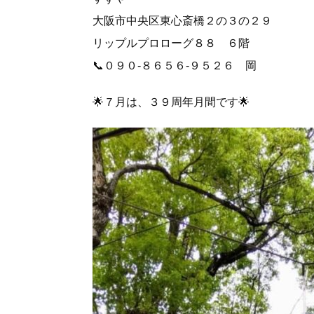
大阪市中央区東心斎橋２の３の２９
リップルプロローグ８８ ６階
📞０９０-８６５６-９５２６ 岡
🌟７月は、３９周年月間です🌟