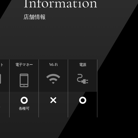
Information
店舗情報
ット
電子マネー
Wi–Fi
電源
ド
可
各種可