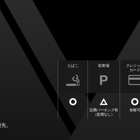
たばこ
駐車場
クレジ
カー
近隣パーキング有
各種
（提携なし）
優先。