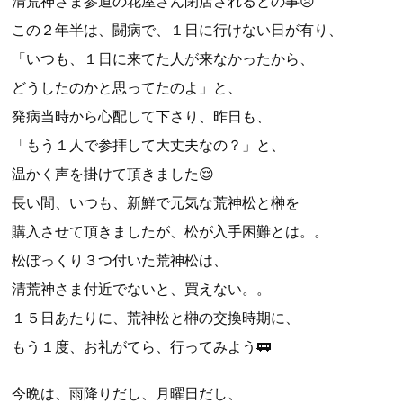
清荒神さま参道の花屋さん閉店されるとの事😢
この２年半は、闘病で、１日に行けない日が有り、
「いつも、１日に来てた人が来なかったから、
どうしたのかと思ってたのよ」と、
発病当時から心配して下さり、昨日も、
「もう１人で参拝して大丈夫なの？」と、
温かく声を掛けて頂きました😌
長い間、いつも、新鮮で元気な荒神松と榊を
購入させて頂きましたが、松が入手困難とは。。
松ぼっくり３つ付いた荒神松は、
清荒神さま付近でないと、買えない。。
１５日あたりに、荒神松と榊の交換時期に、
もう１度、お礼がてら、行ってみよう🚃
今晩は、雨降りだし、月曜日だし、